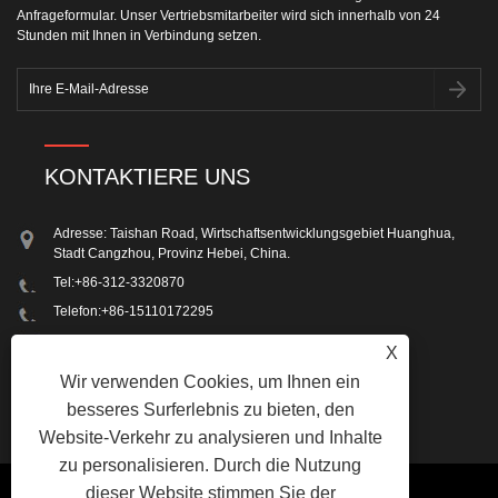
Anfrageformular. Unser Vertriebsmitarbeiter wird sich innerhalb von 24
Stunden mit Ihnen in Verbindung setzen.
KONTAKTIERE UNS
Adresse: Taishan Road, Wirtschaftsentwicklungsgebiet Huanghua,
Stadt Cangzhou, Provinz Hebei, China.
Tel:
+86-312-3320870
Telefon:
+86-15110172295
Email:
ronengroup@ronen-group.com
X
Fax: +86-312-3320870
Wir verwenden Cookies, um Ihnen ein
besseres Surferlebnis zu bieten, den
Website-Verkehr zu analysieren und Inhalte
zu personalisieren. Durch die Nutzung
dieser Website stimmen Sie der