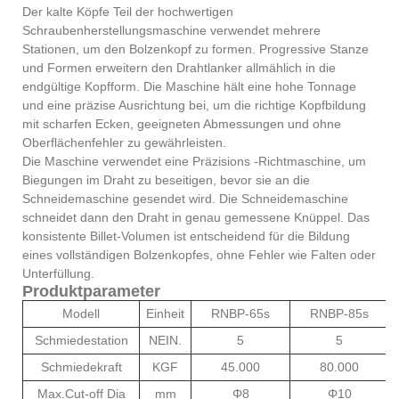
Der kalte Köpfe Teil der hochwertigen
Schraubenherstellungsmaschine verwendet mehrere
Stationen, um den Bolzenkopf zu formen. Progressive Stanze
und Formen erweitern den Drahtlanker allmählich in die
endgültige Kopfform. Die Maschine hält eine hohe Tonnage
und eine präzise Ausrichtung bei, um die richtige Kopfbildung
mit scharfen Ecken, geeigneten Abmessungen und ohne
Oberflächenfehler zu gewährleisten.
Die Maschine verwendet eine Präzisions -Richtmaschine, um
Biegungen im Draht zu beseitigen, bevor sie an die
Schneidemaschine gesendet wird. Die Schneidemaschine
schneidet dann den Draht in genau gemessene Knüppel. Das
konsistente Billet-Volumen ist entscheidend für die Bildung
eines vollständigen Bolzenkopfes, ohne Fehler wie Falten oder
Unterfüllung.
Produktparameter
Modell
Einheit
RNBP-65s
RNBP-85s
Schmiedestation
NEIN.
5
5
Schmiedekraft
KGF
45.000
80.000
Max.Cut-off Dia
mm
Φ8
Φ10