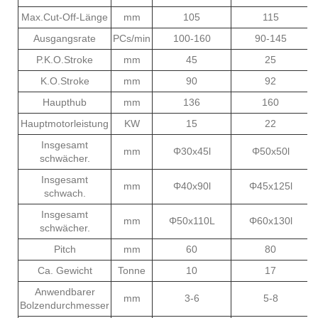
Max.Cut-Off-Länge
mm
105
115
Ausgangsrate
PCs/min
100-160
90-145
P.K.O.Stroke
mm
45
25
K.O.Stroke
mm
90
92
Haupthub
mm
136
160
Hauptmotorleistung
KW
15
22
Insgesamt
mm
Φ30x45l
Φ50x50l
schwächer.
Insgesamt
mm
Φ40x90l
Φ45x125l
schwach.
Insgesamt
mm
Φ50x110L
Φ60x130l
schwächer.
Pitch
mm
60
80
Ca. Gewicht
Tonne
10
17
Anwendbarer
mm
3-6
5-8
Bolzendurchmesser