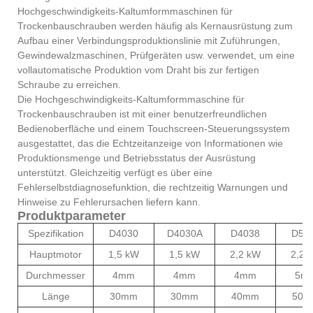
Hochgeschwindigkeits-Kaltumformmaschinen für
Trockenbauschrauben werden häufig als Kernausrüstung zum
Aufbau einer Verbindungsproduktionslinie mit Zuführungen,
Gewindewalzmaschinen, Prüfgeräten usw. verwendet, um eine
vollautomatische Produktion vom Draht bis zur fertigen
Schraube zu erreichen.
Die Hochgeschwindigkeits-Kaltumformmaschine für
Trockenbauschrauben ist mit einer benutzerfreundlichen
Bedienoberfläche und einem Touchscreen-Steuerungssystem
ausgestattet, das die Echtzeitanzeige von Informationen wie
Produktionsmenge und Betriebsstatus der Ausrüstung
unterstützt. Gleichzeitig verfügt es über eine
Fehlerselbstdiagnosefunktion, die rechtzeitig Warnungen und
Hinweise zu Fehlerursachen liefern kann.
Produktparameter
Spezifikation
D4030
D4030A
D4038
D50
Hauptmotor
1,5 kW
1,5 kW
2,2 kW
2,2 
Durchmesser
4mm
4mm
4mm
5m
Länge
30mm
30mm
40mm
50m