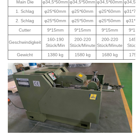
Main Die
φ34,5*50mm
φ34,5*50mm
φ34,5*60mm
φ34,5*
1. Schlag
φ25*60mm
φ25*60mm
φ25*60mm
φ31*75
2. Schlag
φ25*50mm
φ25*50mm
φ25*50mm
φ31*7
Cutter
9*15mm
9*15mm
9*15mm
9*19
160-190
200-220
200-220
145-
Geschwindigkeit
Stück/Min
Stück/Minute
Stück/Minute
Stück
Gewicht
1380 kg
1580 kg
1680 kg
1750