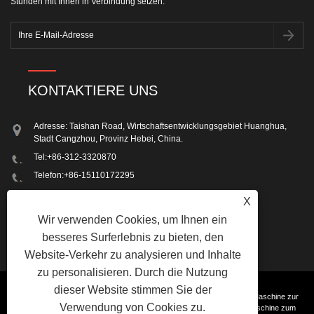
Stunden mit Ihnen in Verbindung setzen.
KONTAKTIERE UNS
Adresse: Taishan Road, Wirtschaftsentwicklungsgebiet Huanghua,
Stadt Cangzhou, Provinz Hebei, China.
Tel:
+86-312-3320870
Telefon:
+86-15110172295
Email:
ronengroup@ronen-group.com
X
Fax: +86-312-3320870
Wir verwenden Cookies, um Ihnen ein
besseres Surferlebnis zu bieten, den
Website-Verkehr zu analysieren und Inhalte
zu personalisieren. Durch die Nutzung
dieser Website stimmen Sie der
Copyright © 2023 Beijing Ron-en Machinery and Integration Co.,Ltd. - Maschine zur
Verwendung von Cookies zu.
Herstellung von Bolzenteilen, Maschine zur Schraubenherstellung, Maschine zum